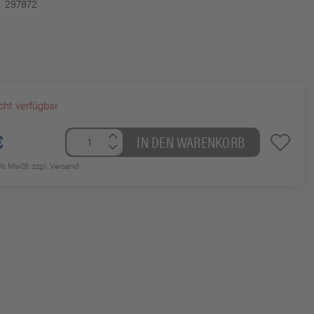
297872
cht verfügbar
€
IN DEN WARENKORB
19% MwSt.
zzgl. Versand