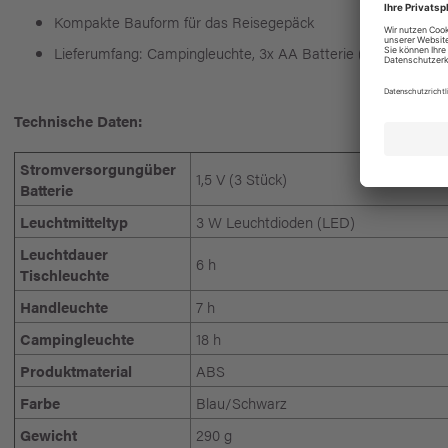
Kompakte Bauform für das Reisegepäck
Lieferumfang: Campingleuchte, 3x AA Batterie (LR06), Bedi
Technische Daten:
Stromversorgungüber
1,5 V (3 Stück)
Batterie
Leuchtmitteltyp
3 W Leuchtdioden (LED)
Leuchtdauer
6 h
Tischleuchte
Handleuchte
7 h
Campingleuchte
18 h
Produktmaterial
ABS
Farbe
Blau/Schwarz
Gewicht
290 g