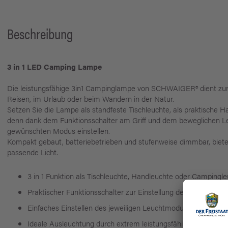
Beschreibung
3 in 1 LED Camping Lampe
Die leistungsfähige 3in1 Campinglampe von SCHWAIGER® dient zur 
Reisen, im Urlaub oder beim Wandern in der Natur.
Setzen Sie die Lampe als standfeste Tischleuchte, als praktische H
denn dank dem Funktionsschalter am Griff und dem beweglichen Le
gewünschten Modus einstellen.
Kompakt gebaut, batteriebetrieben und stufenweise dimmbar, bietet
passende Licht.
3 in 1 Funktion als Tischleuchte, Handleuchte oder Campingl
Praktischer Funktionsschalter zur Einstellung der Helligkeit 
Einfaches Einstellen des jeweiligen Leuchtmodus durch Au
Ideale Ausleuchtung durch extrem leistungsfähige LEDs