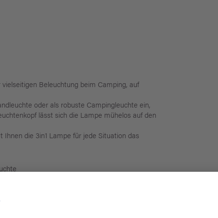
vielseitigen Beleuchtung beim Camping, auf
andleuchte oder als robuste Campingleuchte ein,
uchtenkopf lässt sich die Lampe mühelos auf den
 Ihnen die 3in1 Lampe für jede Situation das
euchte
am Griff der Lampe
seinanderziehen oder Zusammenklappen der Lampe