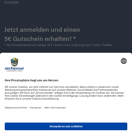
Kontakt
Jetzt anmelden und einen
5€ Gutschein erhalten! *
* Der Mindestbestellwert beträgt 30 €. Weitere Infos & Bedingungen finden Sie
hier
.
Kontakt
Impressum
Widerrufsrecht
Datenschutz
AGB
Barrierefreiheit