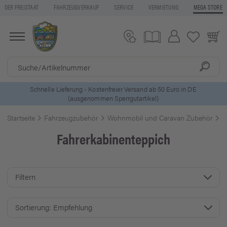
DER FREISTAAT
FAHRZEUGVERKAUF
SERVICE
VERMIETUNG
MEGA STORE
5 Euro Gutschein* bei
Newsletter-Anmeldung
Startseite
Fahrzeugzubehör
Wohnmobil und Caravan Zubehör
F
Fahrerkabinenteppich
Filtern