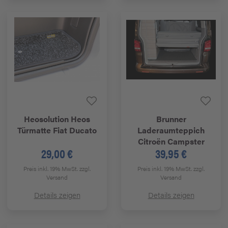
Heosolution
Heos
Brunner
Türmatte Fiat Ducato
Laderaumteppich
Citroën Campster
29,00 €
39,95 €
Preis inkl. 19% MwSt.
zzgl.
Preis inkl. 19% MwSt.
zzgl.
Versand
Versand
Details zeigen
Details zeigen