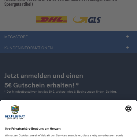
Sperrgutartikel)
MEGASTORE
KUNDENINFORMATIONEN
Jetzt anmelden und einen
5€ Gutschein erhalten! *
* Der Mindestbestellwert beträgt 30 €. Weitere Infos & Bedingungen finden Sie
hier
.