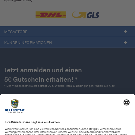
MEGASTORE
KUNDENINFORMATIONEN
Jetzt anmelden und einen
5€ Gutschein erhalten! *
* Der Mindestbestellwert beträgt 30 €. Weitere Infos & Bedingungen finden Sie
hier
.