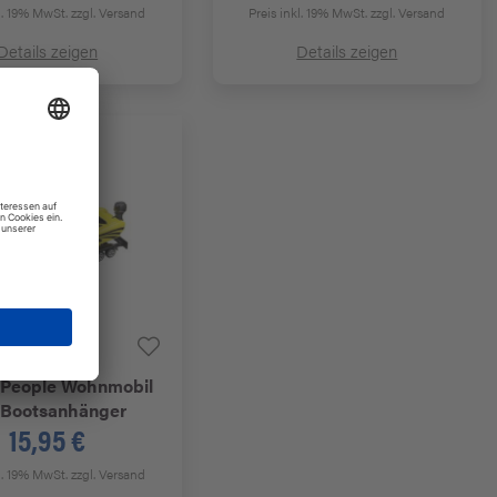
kl. 19% MwSt.
zzgl. Versand
Preis inkl. 19% MwSt.
zzgl. Versand
Details zeigen
Details zeigen
People
Wohnmobil
 Bootsanhänger
15,95 €
kl. 19% MwSt.
zzgl. Versand