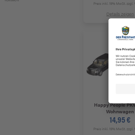
Preis inkl. 19% MwSt.
zzgl.
Details zeigen
Happy People
PKW
Wohnwagen
14,95 €
Preis inkl. 19% MwSt.
zzgl.