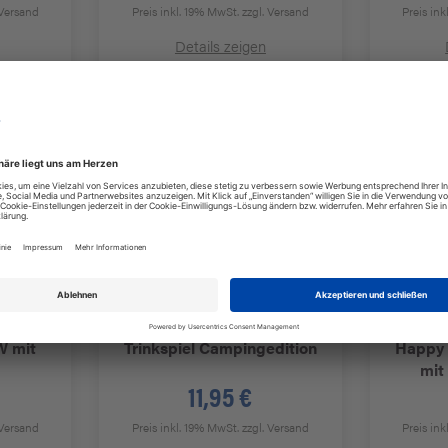
 Versand
Preis inkl. 19% MwSt.
zzgl. Versand
Preis in
Details zeigen
 mit
Trinkspiel Campingedition
Happy 
mit
11,95 €
 Versand
Preis inkl. 19% MwSt.
zzgl. Versand
Preis in