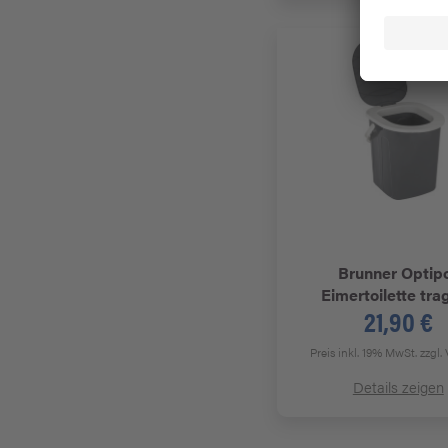
Brunner
Optip
Eimertoilette tra
21,90 €
Preis inkl. 19% MwSt.
zzgl.
Details zeigen