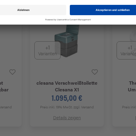
+1
+1
Varianten
Variant
ot
clesana
Verschweißtoilette
Th
gbar
Clesana X1
Umr
1.095,00 €
 Versand
Preis inkl. 19% MwSt.
zzgl. Versand
Preis in
Details zeigen