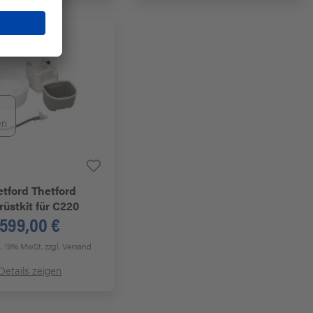
en
etford
Thetford
üstkit für C220
599,00 €
kl. 19% MwSt.
zzgl. Versand
Details zeigen