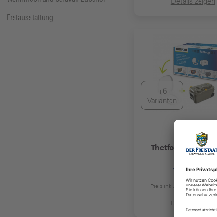
Details zeigen
Erstausstattung
+6
Varianten
Thetford
Toilet fr
Set C 200
195,95 €
Preis inkl. 19% MwSt.
zzgl.
Details zeigen