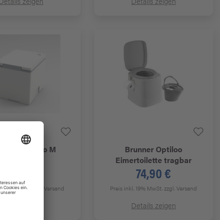
Details zeigen
Details zeigen
nntoilette Evo M
Brunner
Optiloo
Eimertoilette tragbar
419,00 €
74,90 €
kl. 19% MwSt.
zzgl. Versand
Preis inkl. 19% MwSt.
zzgl. Versand
Details zeigen
Details zeigen