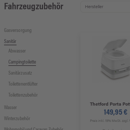
Fahrzeugzubehör
Gasversorgung
Sanitär
Abwasser
Campingtoilette
Sanitärzusatz
Toilettenentlüfter
Toilettenzubehör
Thetford
Porta Pot
Wasser
149,95 €
Winterzubehör
Preis inkl. 19% MwSt.
zzgl.
Wohnmobil und Caravan Zubehör