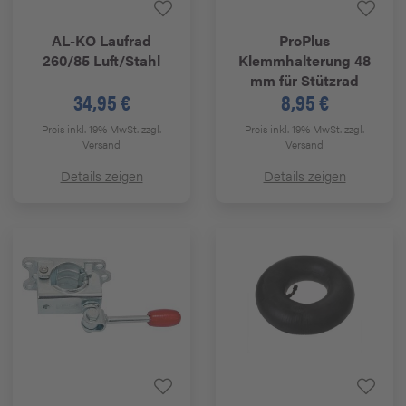
AL-KO
Laufrad
ProPlus
260/85 Luft/Stahl
Klemmhalterung 48
mm für Stützrad
34,95 €
8,95 €
Preis inkl. 19% MwSt.
zzgl.
Preis inkl. 19% MwSt.
zzgl.
Versand
Versand
Details zeigen
Details zeigen