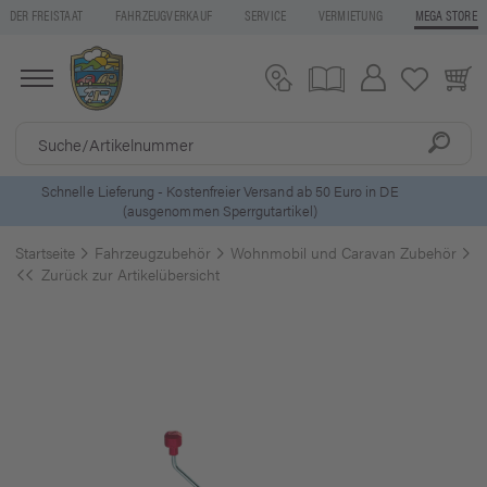
DER FREISTAAT
FAHRZEUGVERKAUF
SERVICE
VERMIETUNG
MEGA STORE
5 Euro Gutschein* bei
Newsletter-Anmeldung
Startseite
Fahrzeugzubehör
Wohnmobil und Caravan Zubehör
A
Zurück zur Artikelübersicht