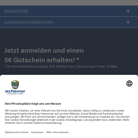
MEGASTORE
KUNDENINFORMATIONEN
Jetzt anmelden und einen
5€ Gutschein erhalten! *
* Der Mindestbestellwert beträgt 30 €. Weitere Infos & Bedingungen finden Sie
hier
.