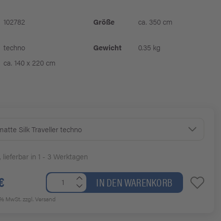
102782
Größe
ca. 350 cm
techno
Gewicht
0.35 kg
ca. 140 x 220 cm
tte Silk Traveller techno
, lieferbar in 1 - 3 Werktagen
€
IN DEN WARENKORB
19% MwSt.
zzgl. Versand