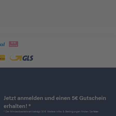
Jetzt anmelden und einen 5€ Gutschein
erhalten! *
* Der Mindestbestellwert beträgt 30 €. Weitere Infos & Bedingungen finden Sie
hier
.