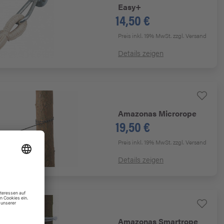
Easy+
14,50 €
Preis inkl. 19% MwSt.
zzgl. Versand
Details zeigen
Amazonas
Microrope
19,50 €
Preis inkl. 19% MwSt.
zzgl. Versand
Details zeigen
Amazonas
Smartrope