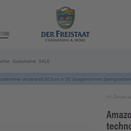
STORE
ücher
Gutscheine
SALE
5 Euro Gutschein* bei
Newsletter-Anmeldung
Zurück zu
Amaz
techn