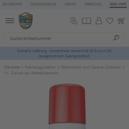
DER FREISTAAT
FAHRZEUGVERKAUF
SERVICE
VERMIETUNG
MEGA STORE
ls
Schnelle Lieferung - Kostenfreier Versand ab 50 Euro in DE
(ausgenommen Sperrgutartikel)
Startseite
Fahrzeugzubehör
Wohnmobil und Caravan Zubehör
R
Zurück zur Artikelübersicht