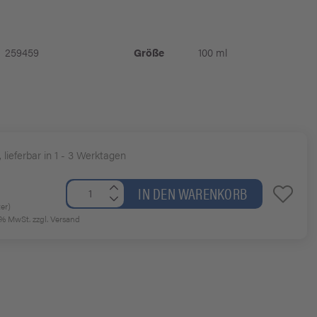
259459
Größe
100 ml
, lieferbar in 1 - 3 Werktagen
IN DEN WARENKORB
ter)
19% MwSt.
zzgl. Versand