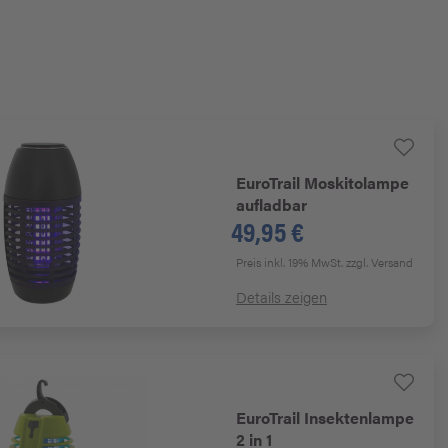
EuroTrail
Moskitolampe
aufladbar
49,95 €
Preis inkl. 19% MwSt.
zzgl. Versand
Details zeigen
EuroTrail
Insektenlampe
2 in 1