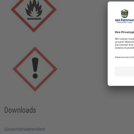
Downloads
Sicherhietsdatenblatt