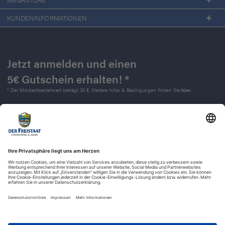
KUNDENINFORMATIONEN
Jetzt anmelden und einen
5€ Gutschein erhalten! *
* Der Mindestbestellwert beträgt 30 €. Weitere Infos & Bedingungen finden Sie
hier
.
Kontakt
Impressum
Widerrufsrecht
Datenschutz
AGB
Barrierefreiheit