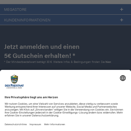
MEGASTORE
KUNDENINFORMATIONEN
Jetzt anmelden und einen
5€ Gutschein erhalten! *
* Der Mindestbestellwert beträgt 30 €. Weitere Infos & Bedingungen finden Sie
hier
.