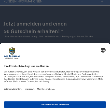
KUNDENINFORMATIONEN
Jetzt anmelden und einen
5€ Gutschein erhalten! *
* Der Mindestbestellwert beträgt 30 €. Weitere Infos & Bedingungen finden Sie
hier
.
Kontakt
Impressum
Widerrufsrecht
Datenschutz
AGB
Barrierefreiheit