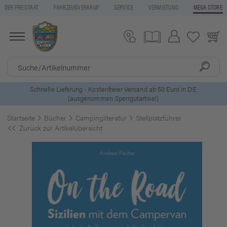
DER FREISTAAT
FAHRZEUGVERKAUF
SERVICE
VERMIETUNG
MEGA STORE
r Versand ab 50 Euro in DE
5 Euro Gutschein* bei
Newslet
rgutartikel)
Startseite
Bücher
Campingliteratur
Stellplatzführer
Zurück zur Artikelübersicht