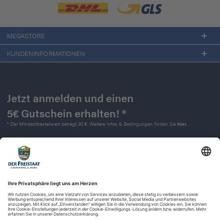
MEGASTORE
KUNDENINFORMATIONEN
Jetzt anmelden und einen
5€ Gutschein erhalten! *
* Der Mindestbestellwert beträgt 30 €. Weitere Infos & Bedingungen finden Sie
hier
.