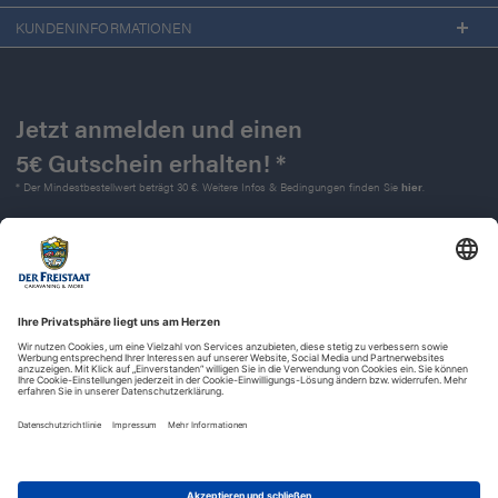
KUNDENINFORMATIONEN
Jetzt anmelden und einen
5€ Gutschein erhalten! *
* Der Mindestbestellwert beträgt 30 €. Weitere Infos & Bedingungen finden Sie
hier
.
Kontakt
Impressum
Widerrufsrecht
Datenschutz
AGB
Barrierefreiheit