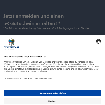
Jetzt anmelden und einen
5€ Gutschein erhalten! *
* Der Mindestbestellwert beträgt 30 €. Weitere Infos & Bedingungen finden Sie
hier
.
Kontakt
Impressum
Widerrufsrecht
Datenschutz
AGB
Barrierefreiheit
© 2025 | Der Freistaat