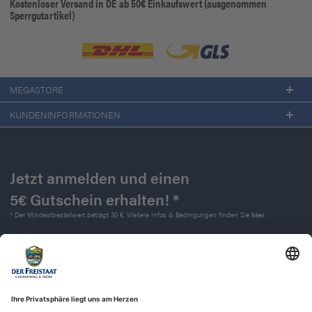
Kostenloser Versand in DE ab 50€ Einkaufswert (ausgenommen
Sperrgutartikel)
MEGASTORE
KUNDENINFORMATIONEN
Jetzt anmelden und einen
5€ Gutschein erhalten! *
* Der Mindestbestellwert beträgt 30 €. Weitere Infos & Bedingungen finden Sie
hier
.