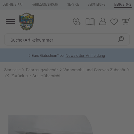
DER FREISTAAT
FAHRZEUGVERKAUF
SERVICE
VERMIETUNG
MEGA STORE
5 Euro Gutschein* bei
Newsletter-Anmeldung
Startseite
Fahrzeugzubehör
Wohnmobil und Caravan Zubehör
F
Zurück zur Artikelübersicht