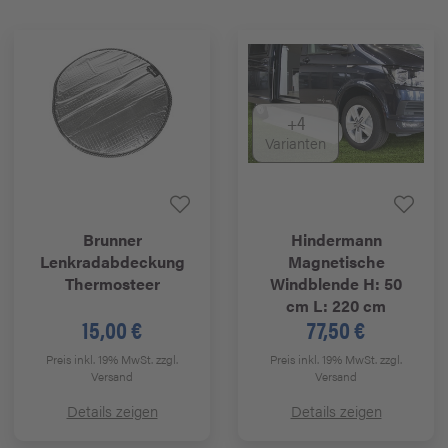
+4
Varianten
Brunner
Hindermann
Lenkradabdeckung
Magnetische
Thermosteer
Windblende H: 50
cm L: 220 cm
15,00 €
77,50 €
Preis inkl. 19% MwSt.
zzgl.
Preis inkl. 19% MwSt.
zzgl.
Versand
Versand
Details zeigen
Details zeigen