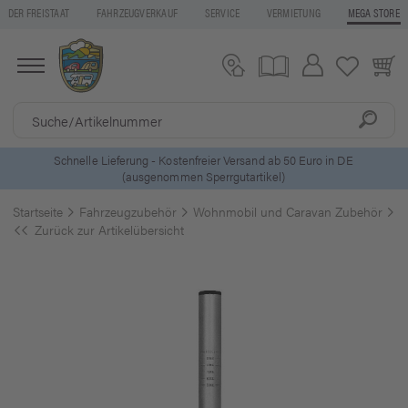
DER FREISTAAT
FAHRZEUGVERKAUF
SERVICE
VERMIETUNG
MEGA STORE
ls
Schnelle Lieferung - Kostenfreier Versand ab 50 Euro in DE
(ausgenommen Sperrgutartikel)
Startseite
Fahrzeugzubehör
Wohnmobil und Caravan Zubehör
A
Zurück zur Artikelübersicht