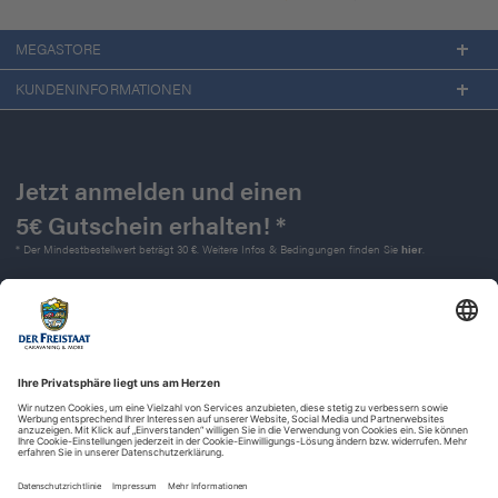
MEGASTORE
KUNDENINFORMATIONEN
Jetzt anmelden und einen
5€ Gutschein erhalten! *
* Der Mindestbestellwert beträgt 30 €. Weitere Infos & Bedingungen finden Sie
hier
.