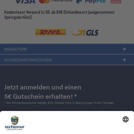
Kostenloser Versand in DE ab 50€ Einkaufswert (ausgenommen
Sperrgutartikel)
MEGASTORE
KUNDENINFORMATIONEN
Jetzt anmelden und einen
5€ Gutschein erhalten! *
* Der Mindestbestellwert beträgt 30 €. Weitere Infos & Bedingungen finden Sie
hier
.