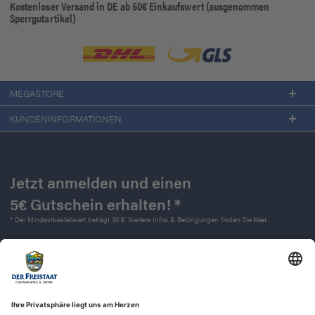
Kostenloser Versand in DE ab 50€ Einkaufswert (ausgenommen
Sperrgutartikel)
MEGASTORE
KUNDENINFORMATIONEN
Jetzt anmelden und einen
5€ Gutschein erhalten! *
* Der Mindestbestellwert beträgt 30 €. Weitere Infos & Bedingungen finden Sie
hier
.