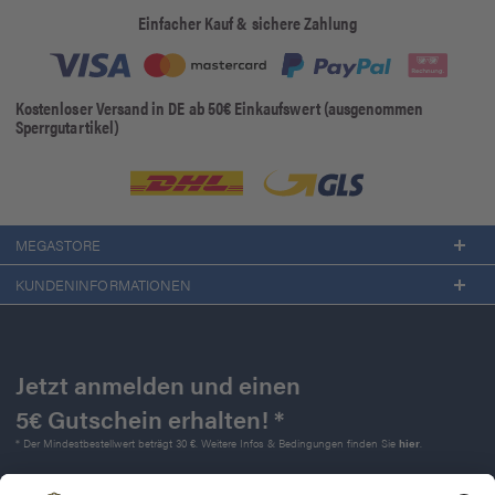
Einfacher Kauf & sichere Zahlung
Kostenloser Versand in DE ab 50€ Einkaufswert (ausgenommen
Sperrgutartikel)
MEGASTORE
KUNDENINFORMATIONEN
Jetzt anmelden und einen
5€ Gutschein erhalten! *
* Der Mindestbestellwert beträgt 30 €. Weitere Infos & Bedingungen finden Sie
hier
.