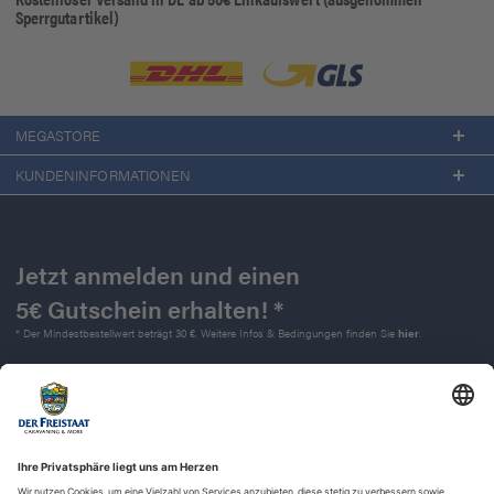
Sperrgutartikel)
MEGASTORE
KUNDENINFORMATIONEN
Jetzt anmelden und einen
5€ Gutschein erhalten! *
* Der Mindestbestellwert beträgt 30 €. Weitere Infos & Bedingungen finden Sie
hier
.