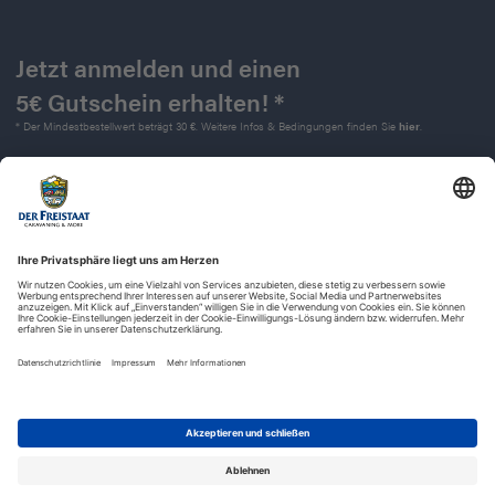
Jetzt anmelden und einen
5€ Gutschein erhalten! *
* Der Mindestbestellwert beträgt 30 €. Weitere Infos & Bedingungen finden Sie
hier
.
Kontakt
Impressum
Widerrufsrecht
Datenschutz
AGB
Barrierefreiheit
© 2025 | Der Freistaat