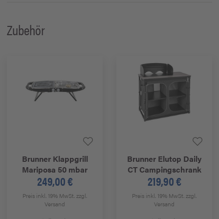
Zubehör
Brunner
Klappgrill
Brunner
Elutop Daily
Mariposa 50 mbar
CT Campingschrank
249,00 €
219,90 €
Preis inkl. 19% MwSt.
zzgl.
Preis inkl. 19% MwSt.
zzgl.
Versand
Versand