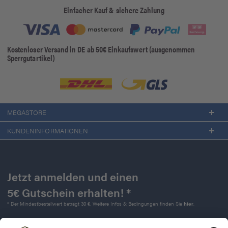
Einfacher Kauf & sichere Zahlung
Kostenloser Versand in DE ab 50€ Einkaufswert (ausgenommen
Sperrgutartikel)
MEGASTORE
KUNDENINFORMATIONEN
Jetzt anmelden und einen
5€ Gutschein erhalten! *
* Der Mindestbestellwert beträgt 30 €. Weitere Infos & Bedingungen finden Sie
hier
.