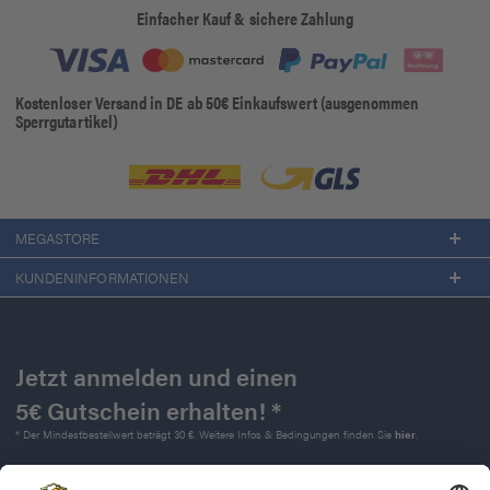
Einfacher Kauf & sichere Zahlung
Kostenloser Versand in DE ab 50€ Einkaufswert (ausgenommen
Sperrgutartikel)
MEGASTORE
KUNDENINFORMATIONEN
Jetzt anmelden und einen
5€ Gutschein erhalten! *
* Der Mindestbestellwert beträgt 30 €. Weitere Infos & Bedingungen finden Sie
hier
.