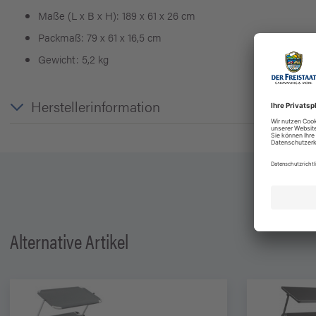
Maße (L x B x H): 189 x 61 x 26 cm
Packmaß: 79 x 61 x 16,5 cm
Gewicht: 5,2 kg
Herstellerinformation
Alternative Artikel