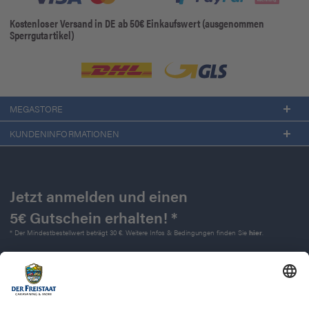
Kostenloser Versand in DE ab 50€ Einkaufswert (ausgenommen
Sperrgutartikel)
MEGASTORE
KUNDENINFORMATIONEN
Jetzt anmelden und einen
5€ Gutschein erhalten! *
* Der Mindestbestellwert beträgt 30 €. Weitere Infos & Bedingungen finden Sie
hier
.