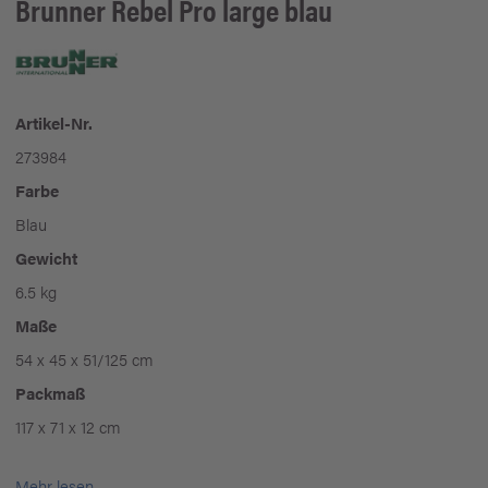
Brunner
Rebel Pro large blau
Artikel-Nr.
273984
Farbe
Blau
Gewicht
6.5 kg
Maße
54 x 45 x 51/125 cm
Packmaß
117 x 71 x 12 cm
Mehr lesen