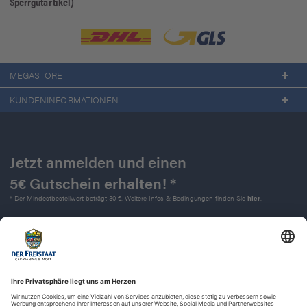
Sperrgutartikel)
MEGASTORE
KUNDENINFORMATIONEN
Jetzt anmelden und einen
5€ Gutschein erhalten! *
* Der Mindestbestellwert beträgt 30 €. Weitere Infos & Bedingungen finden Sie
hier
.