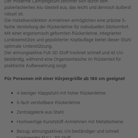
Der moderne Campingstuhl zeichnet sich durch sein
pulverlackiertes Alu-Gestell aus, das leicht und dennoch äußerst
robust ist.
Die metallverstärkten Armlehnen ermöglichen eine präzise 5-
fache Verstellung der Rückenlehne für individuellen Sitzkomfort.
Mit einer ergonomisch geformten Rückenlehne, integrierter
Lordosenstütze und gepolsterter Kopfauflage bietet dieser Stuhl
optimale Unterstützung.
Der atmungsaktive Full-3D Stoff trocknet schnell und ist UV-
beständig, während eine Organizertasche im Rückenteil für
praktische Aufbewahrung sorgt.
Für Personen mit einer Körpergröße ab 190 cm geeignet
4-beiniger Klappstuhl mit hoher Rückenlehne
5-fach verstellbare Rückenlehne
Zentralgelenk aus Stahl
Hochwertige Kunststoff-Armlehnen mit Metallschiene
Bezug: atmungsaktiver, UV-beständiger und schnell
trocknender FULL-3D Stoff