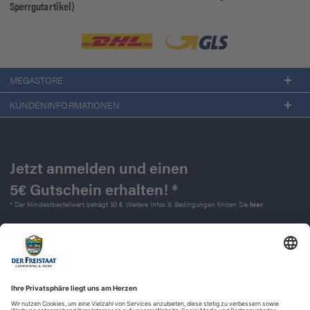
Sperrgutartikel)
MEGASTORE
KUNDENINFORMATIONEN
Jetzt anmelden und einen
5€ Gutschein erhalten! *
* Der Mindestbestellwert beträgt 30 €. Weitere Infos & Bedingungen finden Sie
hier
.