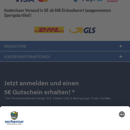
Kostenloser Versand in DE ab 50€ Einkaufswert (ausgenommen
Sperrgutartikel)
MEGASTORE
KUNDENINFORMATIONEN
Jetzt anmelden und einen
5€ Gutschein erhalten! *
* Der Mindestbestellwert beträgt 30 €. Weitere Infos & Bedingungen finden Sie
hier
.