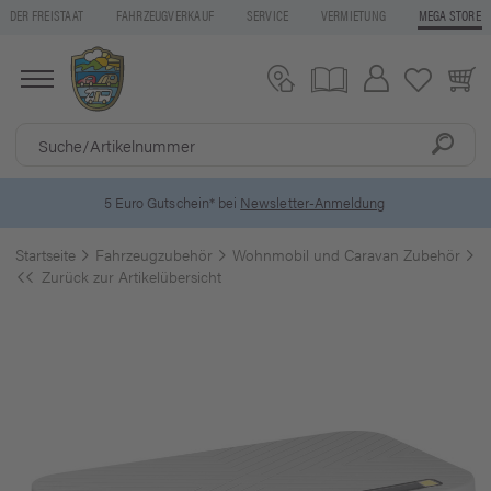
DER FREISTAAT
FAHRZEUGVERKAUF
SERVICE
VERMIETUNG
MEGA STORE
5 Euro Gutschein* bei
Newsletter-Anmeldung
Startseite
Fahrzeugzubehör
Wohnmobil und Caravan Zubehör
T
Zurück zur Artikelübersicht