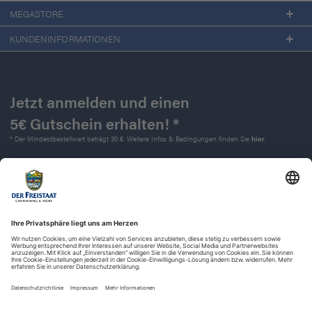
MEGASTORE
KUNDENINFORMATIONEN
Jetzt anmelden und einen
5€ Gutschein erhalten! *
* Der Mindestbestellwert beträgt 30 €. Weitere Infos & Bedingungen finden Sie
hier
.