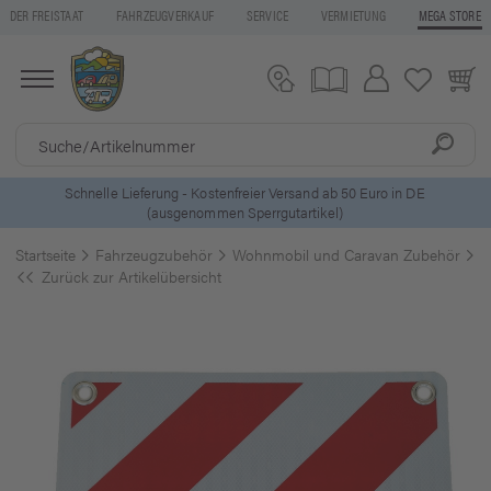
DER FREISTAAT
FAHRZEUGVERKAUF
SERVICE
VERMIETUNG
MEGA STORE
5 Euro Gutschein* bei
Newsletter-Anmeldung
Startseite
Fahrzeugzubehör
Wohnmobil und Caravan Zubehör
F
Zurück zur Artikelübersicht