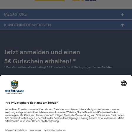
MEGASTORE
KUNDENINFORMATIONEN
Jetzt anmelden und einen
5€ Gutschein erhalten! *
* Der Mindestbestellwert beträgt 30 €. Weitere Infos & Bedingungen finden Sie
hier
.