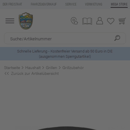
DER FREISTAAT
FAHRZEUGVERKAUF
SERVICE
VERMIETUNG
MEGA STORE
eferung - Kostenfreier Versand ab 50 Euro in DE
5 Euro Gu
(ausgenommen Sperrgutartikel)
Startseite
Haushalt
Grillen
Grillzubehör
Zurück zur Artikelübersicht