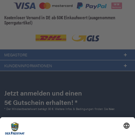
Kostenloser Versand in DE ab 50€ Einkaufswert (ausgenommen
Sperrgutartikel)
MEGASTORE
KUNDENINFORMATIONEN
Jetzt anmelden und einen
5€ Gutschein erhalten! *
* Der Mindestbestellwert beträgt 30 €. Weitere Infos & Bedingungen finden Sie
hier
.