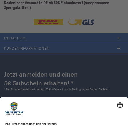
Kostenloser Versand in DE ab 50€ Einkaufswert (ausgenommen
Sperrgutartikel)
MEGASTORE
KUNDENINFORMATIONEN
Jetzt anmelden und einen
5€ Gutschein erhalten! *
* Der Mindestbestellwert beträgt 30 €. Weitere Infos & Bedingungen finden Sie
hier
.