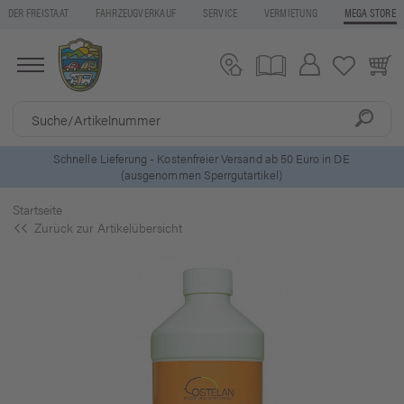
DER FREISTAAT
FAHRZEUGVERKAUF
SERVICE
VERMIETUNG
MEGA STORE
ls
Schnelle Lieferung - Kostenfreier Versand ab 50 Euro in DE
(ausgenommen Sperrgutartikel)
Startseite
Zurück zur Artikelübersicht