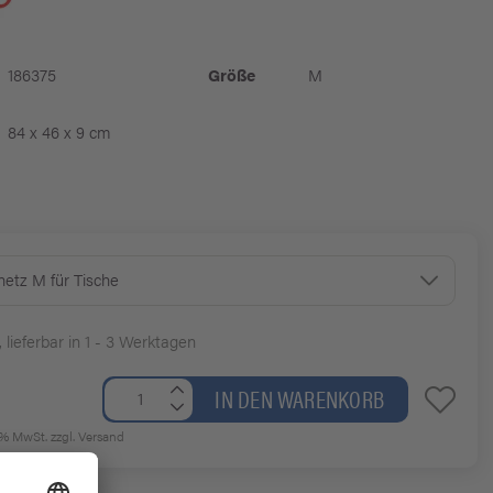
186375
Größe
M
84 x 46 x 9 cm
etz M für Tische
, lieferbar in 1 - 3 Werktagen
IN DEN WARENKORB
19% MwSt.
zzgl. Versand