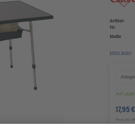
Artikel-
Nr.
Maße
Mehr lesen
Ablagen
Auf Lager
17,95 €
Preis inkl. 