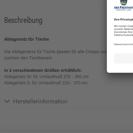
Beschreibung
Ablagenetz für Tische
Die Ablagenetze für Tische passen für alle Crespo und anderen Ti
zwichen den Tischbeinen.
in 2 verschiedenen Größen erhältlich:
Ablagenetz M: für Umlaufmaß 270 - 350 cm
Ablagenetz S: für Umlaufmaß 220 - 370 cm
Herstellerinformation