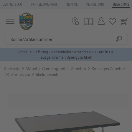
DER FREISTAAT
FAHRZEUGVERKAUF
SERVICE
VERMIETUNG
MEGA STORE
ls
Schnelle Lieferung - Kostenfreier Versand ab 50 Euro in DE
(ausgenommen Sperrgutartikel)
Startseite
Möbel
Campingmöbel-Zubehör
Sonstiges Zubehör
Zurück zur Artikelübersicht