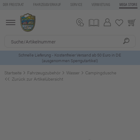
DER FREISTAAT
FAHRZEUGVERKAUF
SERVICE
VERMIETUNG
MEGA STORE
ostenfreier Versand ab 50 Euro in DE
5 Euro Gutschein* be
mmen Sperrgutartikel)
Startseite
Fahrzeugzubehör
Wasser
Campingdusche
Zurück zur Artikelübersicht