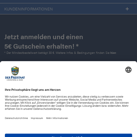
KUNDENINFORMATIONEN
Jetzt anmelden und einen
5€ Gutschein erhalten! *
* Der Mindestbestellwert beträgt 30 €. Weitere Infos & Bedingungen finden Sie
hier
.
Kontakt
Impressum
Widerrufsrecht
Datenschutz
AGB
Barrierefreiheit