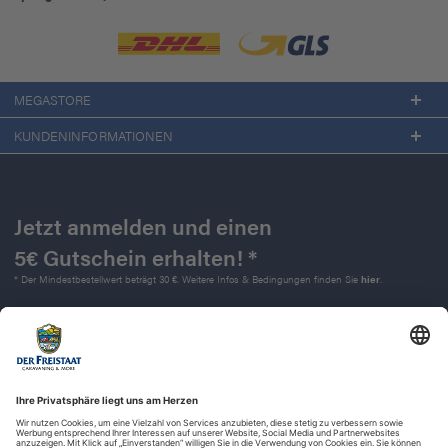
MEGASTORE
KUNDENINFORMATIONEN
Jetzt anmelden und einen
5€ Gutschein erhalten! *
* Der Mindestbestellwert beträgt 30 €. Weitere Infos & Bedingungen finden Sie
hier
.