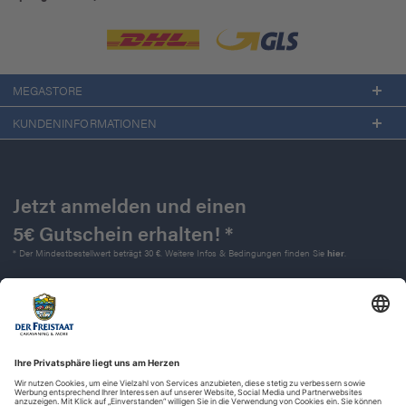
MEGASTORE
KUNDENINFORMATIONEN
Jetzt anmelden und einen
5€ Gutschein erhalten! *
* Der Mindestbestellwert beträgt 30 €. Weitere Infos & Bedingungen finden Sie
hier
.