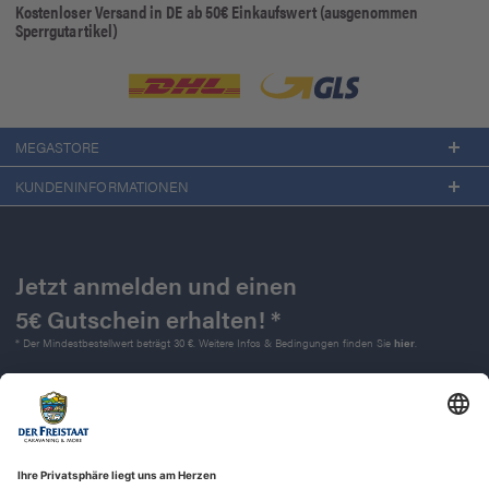
Kostenloser Versand in DE ab 50€ Einkaufswert (ausgenommen
Sperrgutartikel)
MEGASTORE
KUNDENINFORMATIONEN
Jetzt anmelden und einen
5€ Gutschein erhalten! *
* Der Mindestbestellwert beträgt 30 €. Weitere Infos & Bedingungen finden Sie
hier
.