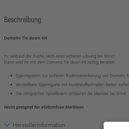
Beschreibung
Dometic Tie down Kit
Ihr seid auf der Suche nach einer sicheren Lösung bei Wind?
Dann seid Ihr mit dem Dometic Tie down Kit richtig beraten.
Spannsystem zur sicheren Bodenverankerung von Dometic 
Verstellbare Spanngurte mit Kunststoffschnallen bieten siche
Die integrierten Spiralfedern entlasten die Markise bei Wind
Nicht geeignet für stützenlose Markisen
Herstellerinformation