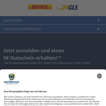
MEGASTORE
KUNDENINFORMATIONEN
Jetzt anmelden und einen
5€ Gutschein erhalten! *
* Der Mindestbestellwert beträgt 30 €. Weitere Infos & Bedingungen finden Sie
hier
.