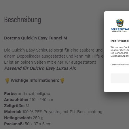
Beschreibung
Dorema Quick`n Easy Tunnel M
Die Quick'n Easy Schleuse sorgt für eine saubere und trockene Verbi
einem Doppelkeder ausgestattet und kann mit Hilfe eines Reißvers
Er ist an beiden Seiten mit einer Tür ausgestattet!
Passend für Quick'n Easy Luxus Air.
Wichtige Informationen:
Farbe:
anthrazit,hellgrau
Anbauhöhe:
210 - 240 cm
Zeltgröße:
M
Material:
100 % PES Polyester, mit PU-Beschichtung
Nettogewicht:
250 g
Packmaß:
50 x 37 x 6 cm