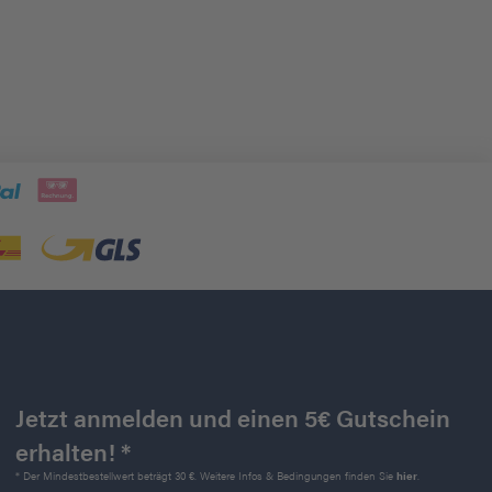
Jetzt anmelden und einen 5€ Gutschein
erhalten! *
* Der Mindestbestellwert beträgt 30 €. Weitere Infos & Bedingungen finden Sie
hier
.