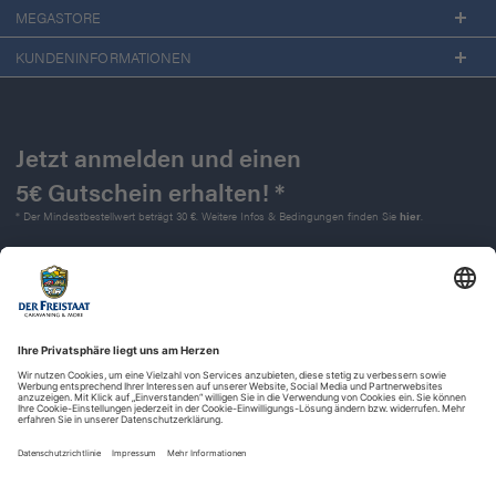
MEGASTORE
KUNDENINFORMATIONEN
Jetzt anmelden und einen
5€ Gutschein erhalten! *
* Der Mindestbestellwert beträgt 30 €. Weitere Infos & Bedingungen finden Sie
hier
.