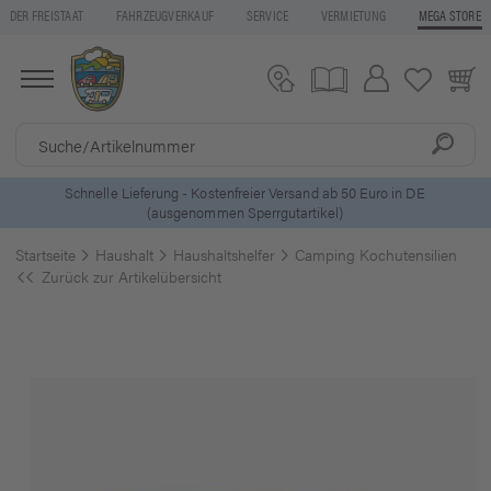
DER FREISTAAT
FAHRZEUGVERKAUF
SERVICE
VERMIETUNG
MEGA STORE
ostenfreier Versand ab 50 Euro in DE
5 Euro Gutschein* be
mmen Sperrgutartikel)
Startseite
Haushalt
Haushaltshelfer
Camping Kochutensilien
Zurück zur Artikelübersicht