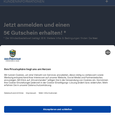
KUNDENINFORMATIONEN
Jetzt anmelden und einen
5€ Gutschein erhalten! *
* Der Mindestbestellwert beträgt 30 €. Weitere Infos & Bedingungen finden Sie
hier
.
Kontakt
Impressum
Widerrufsrecht
Datenschutz
AGB
Barrierefreiheit